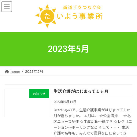
コ
ナ
ン
ビ
テ
ゲ
ン
ー
ツ
シ
へ
ョ
ス
ン
2023年5月
キ
に
ッ
移
プ
動
home
2023年5月
生活介護がはじまって１ヵ月
お知らせ
2023年5月11日
はやいもので、生活介護事業がはじまって１か
月が経ちました。 ４月は、 ☆公園清掃 ☆北
区ニュース配達 ☆生産活動～紙すき ☆レクリエ
ーション～ボーリングなど そして・・・ 生活
介護の名称も、みんなで意見を出し合ってき